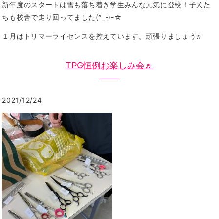
新年度のスタートは雪も落ち着き学生みんな元気に登校！子犬た
ちも校舎で走り回ってました(^_-)-☆
１月はトリマーライセンスを控えています。頑張りましょう♬
TPG恒例お楽しみ会♬
2021/12/24