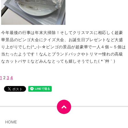
今年最後の行事は年末大掃除！そしてクリスマスに相応しく超豪
華景品のビンゴ大会にクイズ大会、お誕生日プレゼントなど大盛
り上がりでした(^_-)-☆ビンゴの景品が超豪華で一人４個～５個は
当たったようです！なんとブランドバックやトリマー憧れの高級
なカットバサミなどみんなとっても嬉しそうでした( *´艸｀)
1
2
3
4
HOME