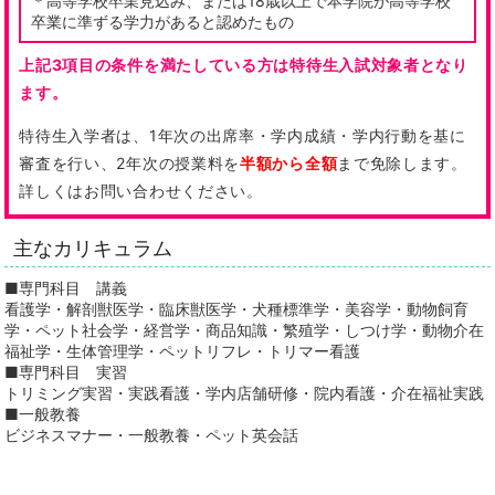
＊高等学校卒業見込み、または18歳以上で本学院が高等学校
卒業に準ずる学力があると認めたもの
上記3項目の条件を満たしている方は特待生入試対象者となり
ます。
特待生入学者は、1年次の出席率・学内成績・学内行動を基に
審査を行い、2年次の授業料を
半額から全額
まで免除します。
詳しくはお問い合わせください。
主なカリキュラム
■専門科目 講義
看護学・解剖獣医学・臨床獣医学・犬種標準学・美容学・動物飼育
学・ペット社会学・経営学・商品知識・繁殖学・しつけ学・動物介在
福祉学・生体管理学・ペットリフレ・トリマー看護
■専門科目 実習
トリミング実習・実践看護・学内店舗研修・院内看護・介在福祉実践
■一般教養
ビジネスマナー・一般教養・ペット英会話