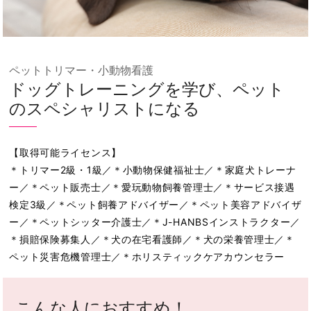
ペットトリマー・小動物看護
ドッグトレーニングを学び、ペット
のスペシャリストになる
【取得可能ライセンス】
＊トリマー2級・1級／＊小動物保健福祉士／＊家庭犬トレーナ
ー／＊ペット販売士／＊愛玩動物飼養管理士／＊サービス接遇
検定3級／＊ペット飼養アドバイザー／＊ペット美容アドバイザ
ー／＊ペットシッター介護士／＊J-HANBSインストラクター／
＊損賠保険募集人／＊犬の在宅看護師／＊犬の栄養管理士／＊
ペット災害危機管理士／＊ホリスティックケアカウンセラー
こんな人におすすめ！